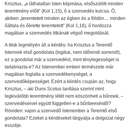
Krisztus, „a láthatatlan Isten képmása, elsőszülött minden
teremtmény előtt” (Kol 1,15), ő a szenvedés kulcsa. Ő,
akiben „teremtetett minden az égben és a földön… minden
őáltala és őérette teremtetett” (Kol 1,16), ő hordozza
magában a szenvedés titkának végső megoldását.
A titok legmélyén áll a kérdés: ha Krisztus a Teremtő
Istennek első gondolata (logikai, nem időrendi sorrend!),
ez a gondolat már a szenvedést, mint ténylegességet is
tartalmazta-e? Az Istenember emberi természete már
magában foglalta a szenvedékenységet, a
szenvedőképességet. Ezért a kérdés csupán az, hogy
Krisztus, – aki Duns Scotus tanítása szerint mint
legkiválóbb teremtmény létét nem köszönheti a bűnnek, –
szenvedéseivel együtt független-e a bűnbeeséstől?
Röviden: vajon a szenvedő Istenember a Teremtő első
gondolata? Ezeket a kérdéseket tárgyalja a dolgozat négy
esszéje.