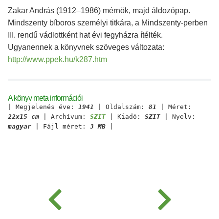
Zakar András (1912–1986) mérnök, majd áldozópap.
Mindszenty bíboros személyi titkára, a Mindszenty-perben
III. rendű vádlottként hat évi fegyházra ítélték.
Ugyanennek a könyvnek szöveges változata:
http://www.ppek.hu/k287.htm
A könyv meta információi
| Megjelenés éve:
1941
| Oldalszám:
81
| Méret:
22x15 cm
| Archívum:
SZIT
| Kiadó:
SZIT
| Nyelv:
magyar
| Fájl méret:
3 MB
|