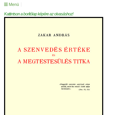
Menü
Kattintson a borítólap képére az olvasáshoz!