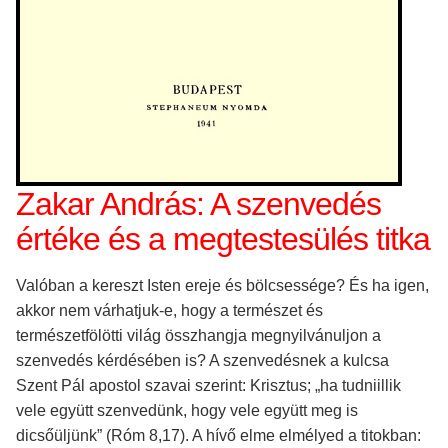
Zakar András: A szenvedés
értéke és a megtestesülés titka
Valóban a kereszt Isten ereje és bölcsessége? És ha igen,
akkor nem várhatjuk-e, hogy a természet és
természetfölötti világ összhangja megnyilvánuljon a
szenvedés kérdésében is? A szenvedésnek a kulcsa
Szent Pál apostol szavai szerint: Krisztus; „ha tudniillik
vele együtt szenvedünk, hogy vele együtt meg is
dicsőüljünk” (Róm 8,17). A hívő elme elmélyed a titokban: