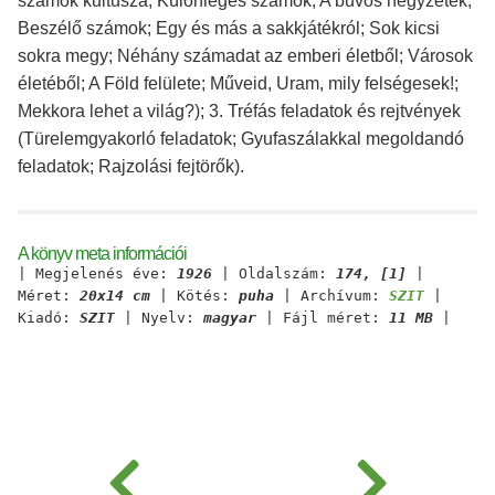
számok kultusza; Különleges számok; A bűvös négyzetek;
Beszélő számok; Egy és más a sakkjátékról; Sok kicsi
sokra megy; Néhány számadat az emberi életből; Városok
életéből; A Föld felülete; Műveid, Uram, mily felségesek!;
Mekkora lehet a világ?); 3. Tréfás feladatok és rejtvények
(Türelemgyakorló feladatok; Gyufaszálakkal megoldandó
feladatok; Rajzolási fejtörők).
A könyv meta információi
| Megjelenés éve:
1926
| Oldalszám:
174, [1]
|
Méret:
20x14 cm
| Kötés:
puha
| Archívum:
SZIT
|
Kiadó:
SZIT
| Nyelv:
magyar
| Fájl méret:
11 MB
|