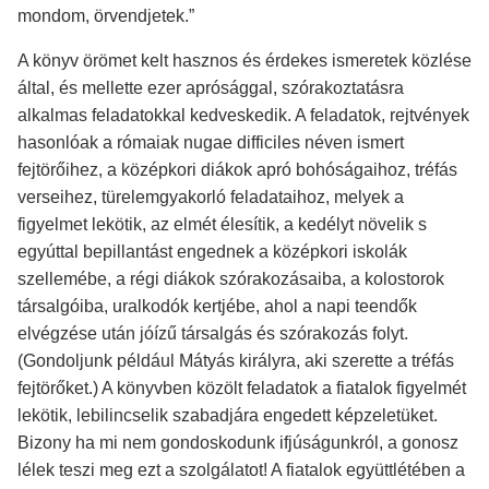
mondom, örvendjetek.”
A könyv örömet kelt hasznos és érdekes ismeretek közlése
által, és mellette ezer aprósággal, szórakoztatásra
alkalmas feladatokkal kedveskedik. A feladatok, rejtvények
hasonlóak a rómaiak nugae difficiles néven ismert
fejtörőihez, a középkori diákok apró bohóságaihoz, tréfás
verseihez, türelemgyakorló feladataihoz, melyek a
figyelmet lekötik, az elmét élesítik, a kedélyt növelik s
egyúttal bepillantást engednek a középkori iskolák
szellemébe, a régi diákok szórakozásaiba, a kolostorok
társalgóiba, uralkodók kertjébe, ahol a napi teendők
elvégzése után jóízű társalgás és szórakozás folyt.
(Gondoljunk például Mátyás királyra, aki szerette a tréfás
fejtörőket.) A könyvben közölt feladatok a fiatalok figyelmét
lekötik, lebilincselik szabadjára engedett képzeletüket.
Bizony ha mi nem gondoskodunk ifjúságunkról, a gonosz
lélek teszi meg ezt a szolgálatot! A fiatalok együttlétében a