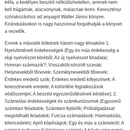
tréfa, a kedélyes beszéd nélkülözhetetlen, aminek nem
kell trágárnak, alacsonynak, malacnak lenni. Keresztényi
szórakozáshoz ad anyagot Walter János könyve.
Kirándulásokon is nagy haszonnal forgathatják a könyvet
a vezetők.
Ennek a második kötetnek három nagy témaköre 1.
Nyelvtörténeti érdekességek (Egy és más érdekesség a
régi nyelvészet köréből; Az új nyelvészet feladatai;
Honnan származik?; Visszakölcsönzött szavak;
Helynevekből főnevek; Személynevekből főnevek;
Érdekes eredetű szók; Érdekes eredetű kifejezések; A
keresztnevek eredete; A különféle foglalkozások
védőszentjei; A beszéd egyszerűsítésének kérdése); 2.
Számolási érdekességek és számkuriózumok (Egyszerű
számtani feladatok; Számtani fejtörők; Próbálgatással
megoldható feladatok; Furcsa számadások; Harmadolás,
kilencedelés; Apró kópéságok; Egy és más a számokról; A