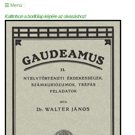
Menü
Kattintson a borítólap képére az olvasáshoz!