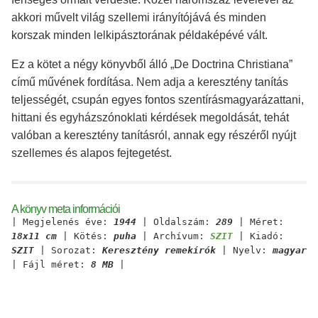
akkori művelt világ szellemi irányítójává és minden
korszak minden lelkipásztorának példaképévé vált.
Ez a kötet a négy könyvből álló „De Doctrina Christiana”
című művének fordítása. Nem adja a keresztény tanítás
teljességét, csupán egyes fontos szentírásmagyarázattani,
hittani és egyházszónoklati kérdések megoldását, tehát
valóban a keresztény tanításról, annak egy részéről nyújt
szellemes és alapos fejtegetést.
A könyv meta információi
| Megjelenés éve:
1944
| Oldalszám:
289
| Méret:
18x11 cm
| Kötés:
puha
| Archívum:
SZIT
| Kiadó:
SZIT
| Sorozat:
Keresztény remekírók
| Nyelv:
magyar
| Fájl méret:
8 MB
|