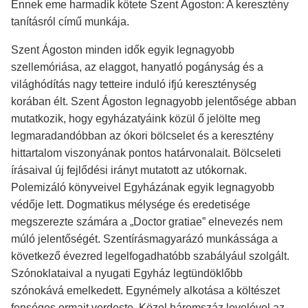
Ennek eme harmadik kötete Szent Ágoston: A keresztény
tanításról című munkája.
Szent Ágoston minden idők egyik legnagyobb
szellemóriása, az elaggot, hanyatló pogányság és a
világhódítás nagy tetteire induló ifjú kereszténység
korában élt. Szent Ágoston legnagyobb jelentősége abban
mutatkozik, hogy egyházatyáink közül ő jelölte meg
legmaradandóbban az ókori bölcselet és a keresztény
hittartalom viszonyának pontos határvonalait. Bölcseleti
írásaival új fejlődési irányt mutatott az utókornak.
Polemizáló könyveivel Egyházának egyik legnagyobb
védője lett. Dogmatikus mélysége és eredetisége
megszerezte számára a „Doctor gratiae” elnevezés nem
múló jelentőségét. Szentírásmagyarázó munkássága a
következő évezred legelfogadhatóbb szabályául szolgált.
Szónoklataival a nyugati Egyház legtündöklőbb
szónokává emelkedett. Egynémely alkotása a költészet
fenséges ormait verdeste. Közel háromszáz levelével az