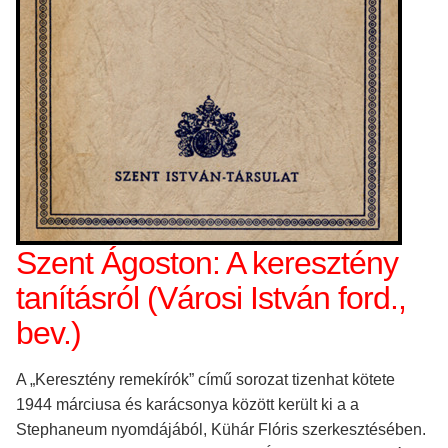
Szent Ágoston: A keresztény
tanításról (Városi István ford.,
bev.)
A „Keresztény remekírók” című sorozat tizenhat kötete
1944 márciusa és karácsonya között került ki a a
Stephaneum nyomdájából, Kühár Flóris szerkesztésében.