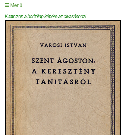
Menü
Kattintson a borítólap képére az olvasáshoz!