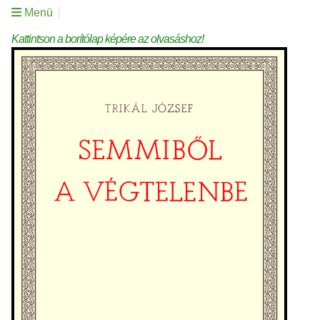
Menü
Kattintson a borítólap képére az olvasáshoz!