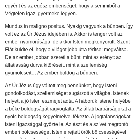
egyént és az egész emberiséget, hogy a semmiből a
Végtelen igazi gyermeke legyen.
Mundus in maligno positus. Nyakig vagyunk a bűnben. Így
volt ez az Úr Jézus idejében is. Akkor is tenger volt az
ember nyomorúsága, de akkor Isten megkönyörült. Szent
Fiát küldte el, hogy a világot jobb útra térítse: megváltsa.
De az ember jobban szereti a bűnt, mint az erényt: az
állatiasság durva kitöréseit, mint a szellemiség
gyümölcseit… Az ember boldog a bűnben.
Az Úr Jézus úgy váltott meg bennünket, hogy isteni
gondolkodást, szellemiséget sugárzott a világba. Istenek
helyett a jó Isten eszméjét adta. A háborúk istene helyébe
a béke boldogságát ragyogtatta. Az állati barbárságokat a
nyolc boldogság kegyelmeivel fékezte. A jogtalanságokat
isteni igazsággal győzte le. Az észt és a szívet megrontó
emberi bölcsességet Isten elrejtett örök bölcsességével