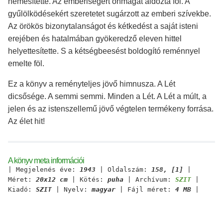
nemesítette. Az emberiségért önmagát áldozta föl. A
gyűlölködésekért szeretetet sugárzott az emberi szívekbe.
Az örökös bizonytalanságot és kétkedést a saját isteni
erejében és hatalmában gyökeredző eleven hittel
helyettesítette. S a kétségbeesést boldogító reménnyel
emelte föl.
Ez a könyv a reményteljes jövő himnusza. A Lét
dicsősége. A semmi semmi. Minden a Lét. A Lét a múlt, a
jelen és az istenszellemű jövő végtelen termékeny forrása.
Az élet hit!
A könyv meta információi
| Megjelenés éve:
1943
| Oldalszám:
158, [1]
|
Méret:
20x12 cm
| Kötés:
puha
| Archívum:
SZIT
|
Kiadó:
SZIT
| Nyelv:
magyar
| Fájl méret:
4 MB
|