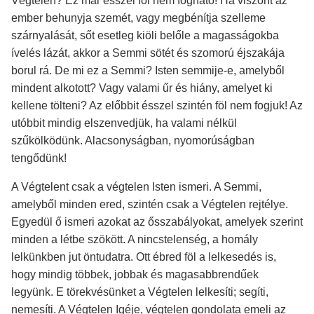
Végtelen? Ez már ésszel föl nem fogható! Ha viszont az
ember behunyja szemét, vagy megbénítja szelleme
szárnyalását, sőt esetleg kiöli belőle a magasságokba
ívelés lázát, akkor a Semmi sötét és szomorú éjszakája
borul rá. De mi ez a Semmi? Isten semmije-e, amelyből
mindent alkotott? Vagy valami űr és hiány, amelyet ki
kellene tölteni? Az előbbit ésszel szintén föl nem fogjuk! Az
utóbbit mindig elszenvedjük, ha valami nélkül
szűkölködünk. Alacsonyságban, nyomorúságban
tengődünk!
A Végtelent csak a végtelen Isten ismeri. A Semmi,
amelyből minden ered, szintén csak a Végtelen rejtélye.
Egyedül ő ismeri azokat az ősszabályokat, amelyek szerint
minden a létbe szökött. A nincstelenség, a homály
lelkünkben jut öntudatra. Ott ébred föl a lelkesedés is,
hogy mindig többek, jobbak és magasabbrendűek
legyünk. E törekvésünket a Végtelen lelkesíti; segíti,
nemesíti. A Végtelen Igéje, végtelen gondolata emeli az