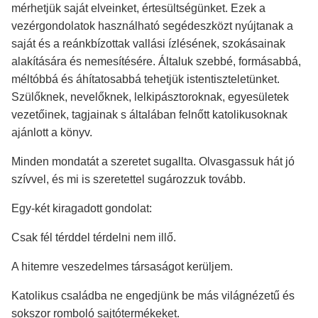
mérhetjük saját elveinket, értesültségünket. Ezek a
vezérgondolatok használható segédeszközt nyújtanak a
saját és a reánkbízottak vallási ízlésének, szokásainak
alakítására és nemesítésére. Általuk szebbé, formásabbá,
méltóbbá és áhítatosabbá tehetjük istentiszteletünket.
Szülőknek, nevelőknek, lelkipásztoroknak, egyesületek
vezetőinek, tagjainak s általában felnőtt katolikusoknak
ajánlott a könyv.
Minden mondatát a szeretet sugallta. Olvasgassuk hát jó
szívvel, és mi is szeretettel sugározzuk tovább.
Egy-két kiragadott gondolat:
Csak fél térddel térdelni nem illő.
A hitemre veszedelmes társaságot kerüljem.
Katolikus családba ne engedjünk be más világnézetű és
sokszor romboló sajtótermékeket.