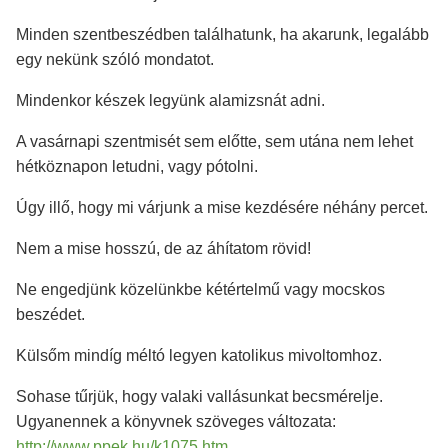
Minden szentbeszédben találhatunk, ha akarunk, legalább
egy nekünk szóló mondatot.
Mindenkor készek legyünk alamizsnát adni.
A vasárnapi szentmisét sem előtte, sem utána nem lehet
hétköznapon letudni, vagy pótolni.
Úgy illő, hogy mi várjunk a mise kezdésére néhány percet.
Nem a mise hosszú, de az áhítatom rövid!
Ne engedjünk közelünkbe kétértelmű vagy mocskos
beszédet.
Külsőm mindíg méltó legyen katolikus mivoltomhoz.
Sohase tűrjük, hogy valaki vallásunkat becsmérelje.
Ugyanennek a könyvnek szöveges változata:
http://www.ppek.hu/k1075.htm