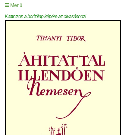
Menü
Kattintson a borítólap képére az olvasáshoz!