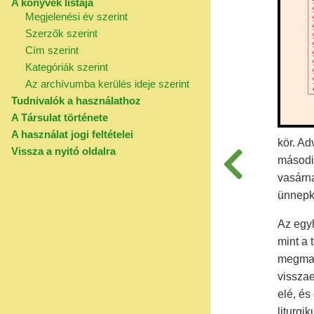
A könyvek listája
Megjelenési év szerint
Szerzők szerint
Cím szerint
Kategóriák szerint
Az archívumba kerülés ideje szerint
Tudnivalók a használathoz
A Társulat története
A használat jogi feltételei
kör. Ad
Vissza a nyitó oldalra
másodi
vasárna
ünnepkö
Az egyh
mint a
megmar
vissza
elé, és
liturgi