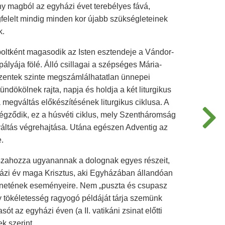
ny magból az egyházi évet terebélyes fává,
elelt mindig minden kor újabb szükségleteinek
k.
ltként magasodik az Isten esztendeje a Vándor-
pályája fölé. Álló csillagai a szépséges Mária-
zentek szinte megszámlálhatatlan ünnepei
ündökölnek rajta, napja és holdja a két liturgikus
 megváltás előkészítésének liturgikus ciklusa. A
gződik, ez a húsvéti ciklus, mely Szentháromság
váltás végrehajtása. Utána egészen Adventig az
.
isszahozza ugyanannak a dolognak egyes részeit,
házi év maga Krisztus, aki Egyházában állandóan
énetének eseményeire. Nem „puszta és csupasz
 tökéletesség ragyogó példáját tárja szemünk
ót az egyházi éven (a II. vatikáni zsinat előtti
k szerint.