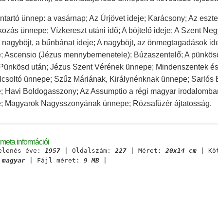
ontartó ünnep: a vasárnap; Az Úrjövet ideje; Karácsony; Az eszte
kozás ünnepe; Vízkereszt utáni idő; A böjtelő ideje; A Szent Ne
A nagyböjt, a bűnbánat ideje; A nagyböjt, az önmegtagadások i
; Ascensio (Jézus mennybemenetele); Búzaszentelő; A pünkösd
Pünkösd után; Jézus Szent Vérének ünnepe; Mindenszentek és 
csoltó ünnepe; Szűz Máriának, Királynénknak ünnepe; Sarlós
; Havi Boldogasszony; Az Assumptio a régi magyar irodalomba
; Magyarok Nagysszonyának ünnepe; Rózsafüzér ájtatosság.
meta információi
elenés éve:
1957
| Oldalszám:
227
| Méret:
20x14 cm
| Kö
:
magyar
| Fájl méret:
9 MB
|