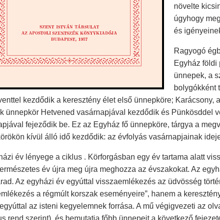
növelte kicsi
úgyhogy megf
és igényeine
Ragyogó égbo
Egyház földi 
ünnepek, a s
bolygókként t
venttel kezdődik a keresztény élet első ünnepköre; Karácsony, a
k ünnepkör Hetvened vasárnapjával kezdődik és Pünkösddel vé
pjával fejeződik be. Ez az Egyház fő ünnepköre, tárgya a meg
rökön kívül álló idő kezdődik: az évfolyás vasárnapjainak ideje
ázi év lényege a ciklus . Körforgásban egy év tartama alatt v
 természetes év újra meg újra meghozza az évszakokat. Az egy
ad. Az egyházi év egyúttal visszaemlékezés az üdvösség tört
emlékezés a régmúlt korszak eseményeire”, hanem a keresztény
 egyúttal az isteni kegyelemnek forrása. A mű végigvezeti az olvas
kus rend szerint), és bemutatja főbb ünnepeit a következő fejezete