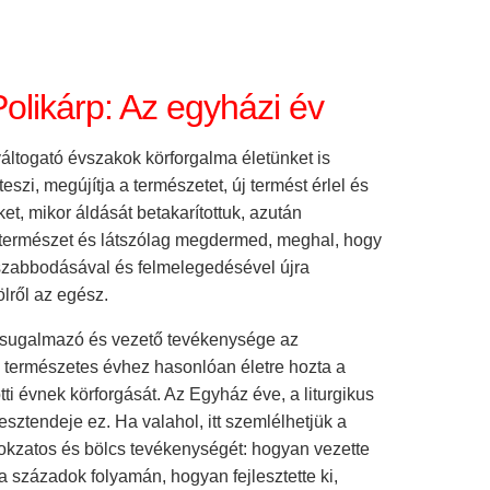
olikárp: Az egyházi év
áltogató évszakok körforgalma életünket is
teszi, megújítja a természetet, új termést érlel és
et, mikor áldását betakarítottuk, azután
 természet és látszólag megdermed, meghal, hogy
zabbodásával és felmelegedésével újra
lről az egész.
 sugalmazó és vezető tevékenysége az
természetes évhez hasonlóan életre hozta a
tti évnek körforgását. Az Egyház éve, a liturgikus
esztendeje ez. Ha valahol, itt szemlélhetjük a
tokzatos és bölcs tevékenységét: hogyan vezette
 századok folyamán, hogyan fejlesztette ki,