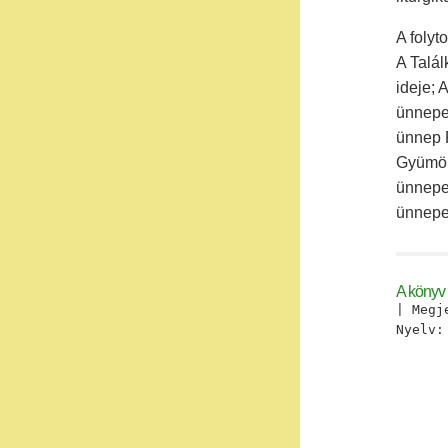
A folyt
A Talál
ideje; 
ünnepe
ünnep 
Gyümöl
ünnepe
ünnepe
A könyv 
| Megj
Nyelv