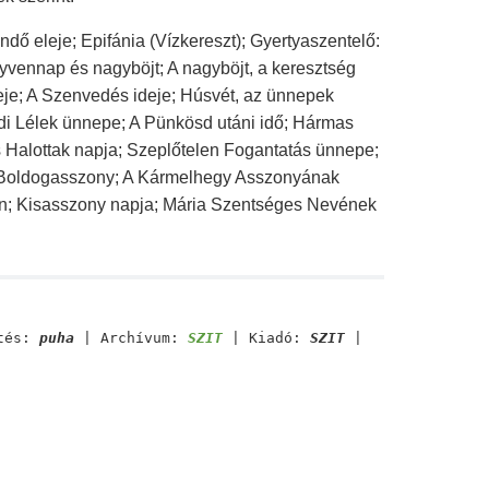
ndő eleje; Epifánia (Vízkereszt); Gyertyaszentelő:
gyvennap és nagyböjt; A nagyböjt, a keresztség
deje; A Szenvedés ideje; Húsvét, az ünnepek
i Lélek ünnepe; A Pünkösd utáni idő; Hármas
Halottak napja; Szeplőtelen Fogantatás ünnepe;
 Boldogasszony; A Kármelhegy Asszonyának
n; Kisasszony napja; Mária Szentséges Nevének
tés:
puha
| Archívum:
SZIT
| Kiadó:
SZIT
|