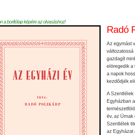
on a borítólap képére az olvasáshoz!
Radó P
Az egymást v
változatossá 
gazdagít mink
elöregedik a
a napok hoss
kezdődjék elö
A Szentlélek
Egyházban a 
természetfölö
év, az Úrnak 
Szentlélek ti
az Egyházat a