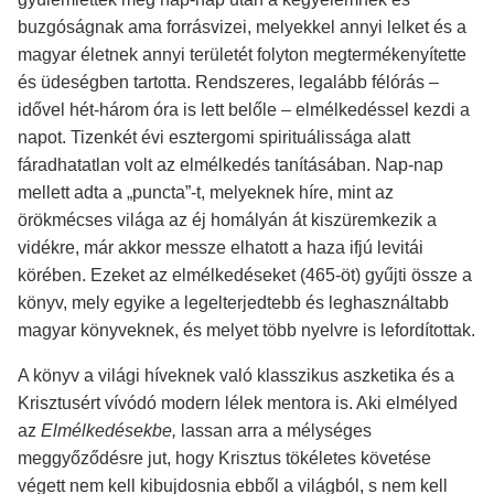
buzgóságnak ama forrásvizei, melyekkel annyi lelket és a
magyar életnek annyi területét folyton megtermékenyítette
és üdeségben tartotta. Rendszeres, legalább félórás –
idővel hét-három óra is lett belőle – elmélkedéssel kezdi a
napot. Tizenkét évi esztergomi spirituálissága alatt
fáradhatatlan volt az elmélkedés tanításában. Nap-nap
mellett adta a „puncta”-t, melyeknek híre, mint az
örökmécses világa az éj homályán át kiszüremkezik a
vidékre, már akkor messze elhatott a haza ifjú levitái
körében. Ezeket az elmélkedéseket (465-öt) gyűjti össze a
könyv, mely egyike a legelterjedtebb és leghasználtabb
magyar könyveknek, és melyet több nyelvre is lefordítottak.
A könyv a világi híveknek való klasszikus aszketika és a
Krisztusért vívódó modern lélek mentora is. Aki elmélyed
az
Elmélkedésekbe,
lassan arra a mélységes
meggyőződésre jut, hogy Krisztus tökéletes követése
végett nem kell kibujdosnia ebből a világból, s nem kell