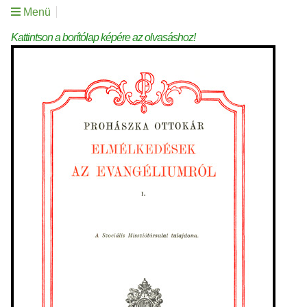
Menü
Kattintson a borítólap képére az olvasáshoz!