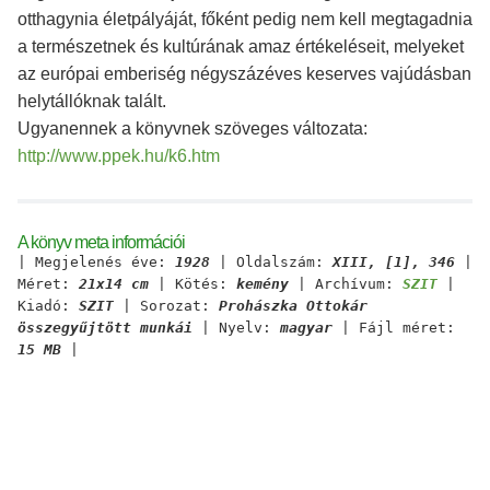
otthagynia életpályáját, főként pedig nem kell megtagadnia
a természetnek és kultúrának amaz értékeléseit, melyeket
az európai emberiség négyszázéves keserves vajúdásban
helytállóknak talált.
Ugyanennek a könyvnek szöveges változata:
http://www.ppek.hu/k6.htm
A könyv meta információi
| Megjelenés éve:
1928
| Oldalszám:
XIII, [1], 346
|
Méret:
21x14 cm
| Kötés:
kemény
| Archívum:
SZIT
|
Kiadó:
SZIT
| Sorozat:
Prohászka Ottokár
összegyűjtött munkái
| Nyelv:
magyar
| Fájl méret:
15 MB
|