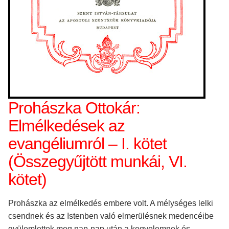
Prohászka Ottokár:
Elmélkedések az
evangéliumról – I. kötet
(Összegyűjtött munkái, VI.
kötet)
Prohászka az elmélkedés embere volt. A mélységes lelki
csendnek és az Istenben való elmerülésnek medencéibe
gyülemlettek meg nap-nap után a kegyelemnek és