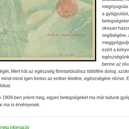
megnyugvás el
a gyógyulást,
betegségeket,
okosan haszn
segítségére,
meggyógyulju
ezért a könyv
egészségünket
benne az olv
gét. Mert hát az egészség fönntartásához többféle dolog .szükség
, mind-mind igen fontos az ember életére, egészségére nézve.
lókat.
v 1909-ben jelent meg, egyes betegségeket ma már tudunk gyóg
i ma is érvényesek.
meta információi