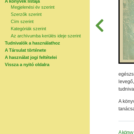
A könyvek listája
Megjelenési év szerint
Szerzők szerint
Cím szerint
Kategóriák szerint
Az archívumba kerülés ideje szerint
Tudnivalók a használathoz
A Társulat története
A használat jogi feltételei
Vissza a nyitó oldalra
egészsé
levegő
tudniva
A köny
tanácsa
A könyv 