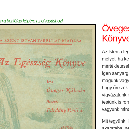
on a borítólap képére az olvasáshoz!
Öveges
Könyve
Az Isten a le
melyet, ha ke
mértékletese
igen sanyarg
magunk vagyu
hogy őrizzük
vigyázatunk 
testünk is ro
vagyunk mind
Mit tegyünk 
akaratába; ne