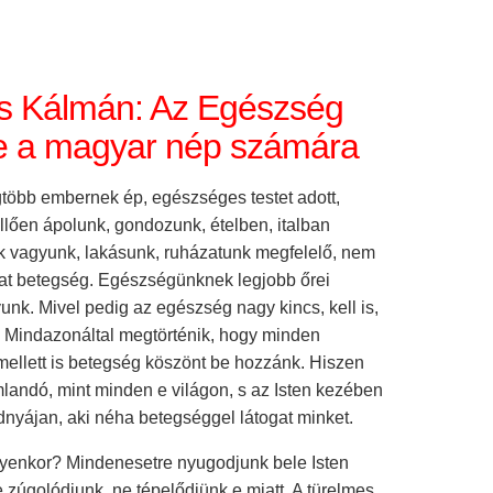
 Kálmán: Az Egészség
 a magyar nép számára
gtöbb embernek ép, egészséges testet adott,
llően ápolunk, gondozunk, ételben, italban
k vagyunk, lakásunk, ruházatunk megfelelő, nem
at betegség. Egészségünknek legjobb őrei
nk. Mivel pedig az egészség nagy kincs, kell is,
. Mindazonáltal megtörténik, hogy minden
mellett is betegség köszönt be hozzánk. Hiszen
mlandó, mint minden e világon, s az Isten kezében
nyájan, aki néha betegséggel látogat minket.
ilyenkor? Mindenesetre nyugodjunk bele Isten
 zúgolódjunk, ne tépelődjünk e miatt. A türelmes