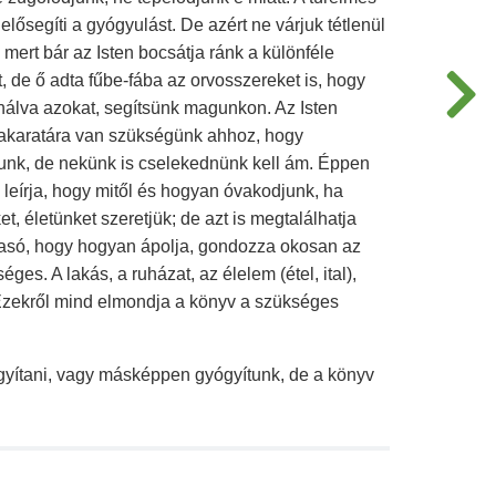
ősegíti a gyógyulást. De azért ne várjuk tétlenül
 mert bár az Isten bocsátja ránk a különféle
 de ő adta fűbe-fába az orvosszereket is, hogy
álva azokat, segítsünk magunkon. Az Isten
 akaratára van szükségünk ahhoz, hogy
nk, de nekünk is cselekednünk kell ám. Éppen
 leírja, hogy mitől és hogyan óvakodjunk, ha
, életünket szeretjük; de azt is megtalálhatja
asó, hogy hogyan ápolja, gondozza okosan az
es. A lakás, a ruházat, az élelem (étel, ital),
 Ezekről mind elmondja a könyv a szükséges
yítani, vagy másképpen gyógyítunk, de a könyv