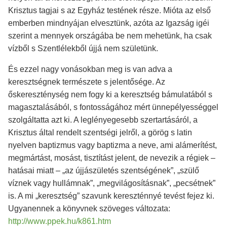
Krisztus tagjai s az Egyház testének része. Mióta az első
emberben mindnyájan elvesztünk, azóta az Igazság igéi
szerint a mennyek országába be nem mehetünk, ha csak
vízből s Szentlélekből újjá nem születünk.
És ezzel nagy vonásokban meg is van adva a
keresztségnek természete s jelentősége. Az
őskereszténység nem fogy ki a keresztség bámulatából s
magasztalásából, s fontosságához mért ünnepélyességgel
szolgáltatta azt ki. A leglényegesebb szertartásáról, a
Krisztus által rendelt szentségi jelről, a görög s latin
nyelven baptizmus vagy baptizma a neve, ami alámerítést,
megmártást, mosást, tisztítást jelent, de nevezik a régiek –
hatásai miatt – „az újjászületés szentségének”, „szülő
víznek vagy hullámnak”, „megvilágosításnak”, „pecsétnek”
is. A mi „keresztség” szavunk kereszténnyé tevést fejez ki.
Ugyanennek a könyvnek szöveges változata:
http://www.ppek.hu/k861.htm