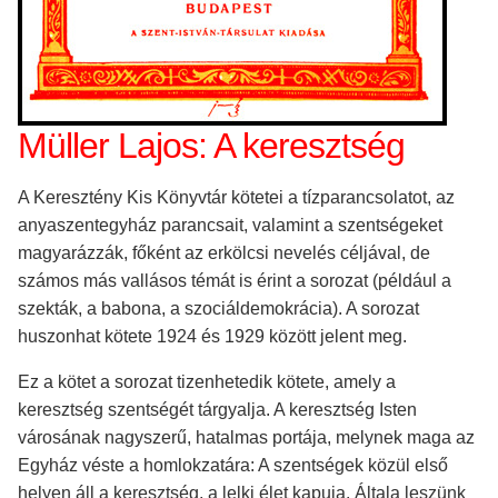
Müller Lajos: A keresztség
A Keresztény Kis Könyvtár kötetei a tízparancsolatot, az
anyaszentegyház parancsait, valamint a szentségeket
magyarázzák, főként az erkölcsi nevelés céljával, de
számos más vallásos témát is érint a sorozat (például a
szekták, a babona, a szociáldemokrácia). A sorozat
huszonhat kötete 1924 és 1929 között jelent meg.
Ez a kötet a sorozat tizenhetedik kötete, amely a
keresztség szentségét tárgyalja. A keresztség Isten
városának nagyszerű, hatalmas portája, melynek maga az
Egyház véste a homlokzatára: A szentségek közül első
helyen áll a keresztség, a lelki élet kapuja. Általa leszünk