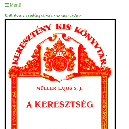
Menü
Kattintson a borítólap képére az olvasáshoz!