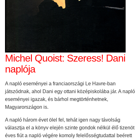
Michel Quoist: Szeress! Dani
naplója
A napló eseményei a franciaországi Le Havre-ban
játszódnak, ahol Dani egy ottani középiskolába jár. A napló
eseményei igazak, és bárhol megtörténhetnek,
Magyarországon is.
A napló három évet ölel fel, tehát igen nagy távolság
választja el a könyv elején szinte gondok nélkül élő tizenöt
éves fiút a napló végére komoly felelősségtudattal beérett