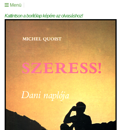
Menü
Kattintson a borítólap képére az olvasáshoz!