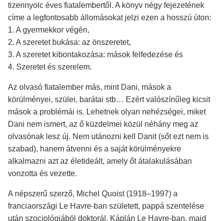
tizennyolc éves fiatalembertől. A könyv négy fejezetének
címe a legfontosabb állomásokat jelzi ezen a hosszú úton:
1. A gyermekkor végén,
2. A szeretet bukása: az önszeretet,
3. A szeretet kibontakozása: mások felfedezése és
4. Szeretet és szerelem.
Az olvasó fiatalember más, mint Dani, mások a
körülményei, szülei, barátai stb… Ezért valószínűleg kicsit
mások a problémái is. Lehetnek olyan nehézségei, miket
Dani nem ismert, az ő küzdelmei közül néhány meg az
olvasónak lesz új. Nem utánozni kell Danit (sőt ezt nem is
szabad), hanem átvenni és a saját körülményekre
alkalmazni azt az életideált, amely őt átalakulásában
vonzotta és vezette.
A népszerű szerző, Michel Quoist (1918–1997) a
franciaországi Le Havre-ban született, pappá szentelése
után szociológiából doktorál. Káplán Le Havre-ban, majd