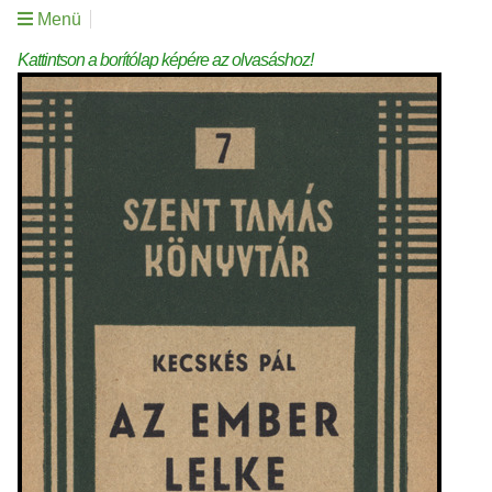
Menü
Kattintson a borítólap képére az olvasáshoz!