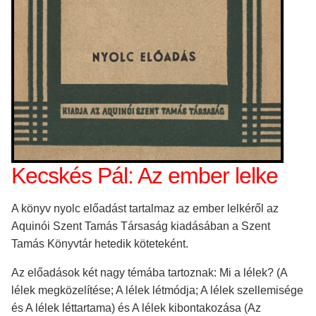
Kecskés Pál: Az ember lelke
A könyv nyolc előadást tartalmaz az ember lelkéről az
Aquinói Szent Tamás Társaság kiadásában a Szent
Tamás Könyvtár hetedik köteteként.
Az előadások két nagy témába tartoznak: Mi a lélek? (A
lélek megközelítése; A lélek létmódja; A lélek szellemisége
és A lélek léttartama) és A lélek kibontakozása (Az