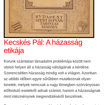
Kecskés Pál: A házasság
etikája
Korunk számtalan társadalmi problémája között nem
utolsó helyen áll a házasság válságának a kérdése.
Szerencsétlen házasság mindig volt a világon. Azonban
az utóbbi időben egyre sűrűbben mutatkoznak olyan
tünetek, melyek nemcsak a nagy tömegben szórványosan
előforduló esetekről adnak számot, hanem a házasságnak
mint intézménynek megrendüléséről beszélnek.