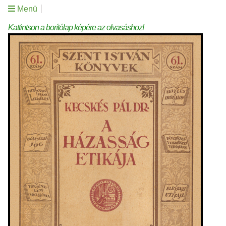
Menü
Kattintson a borítólap képére az olvasáshoz!