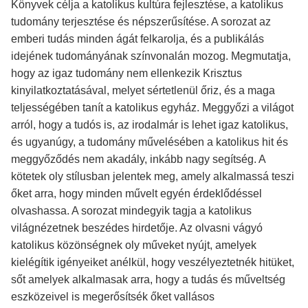
Könyvek célja a katolikus kultúra fejlesztése, a katolikus
tudomány terjesztése és népszerűsítése. A sorozat az
emberi tudás minden ágát felkarolja, és a publikálás
idejének tudományának színvonalán mozog. Megmutatja,
hogy az igaz tudomány nem ellenkezik Krisztus
kinyilatkoztatásával, melyet sértetlenül őriz, és a maga
teljességében tanít a katolikus egyház. Meggyőzi a világot
arról, hogy a tudós is, az irodalmár is lehet igaz katolikus,
és ugyanúgy, a tudomány művelésében a katolikus hit és
meggyőződés nem akadály, inkább nagy segítség. A
kötetek oly stílusban jelentek meg, amely alkalmassá teszi
őket arra, hogy minden művelt egyén érdeklődéssel
olvashassa. A sorozat mindegyik tagja a katolikus
világnézetnek beszédes hirdetője. Az olvasni vágyó
katolikus közönségnek oly műveket nyújt, amelyek
kielégítik igényeiket anélkül, hogy veszélyeztetnék hitüket,
sőt amelyek alkalmasak arra, hogy a tudás és műveltség
eszközeivel is megerősítsék őket vallásos