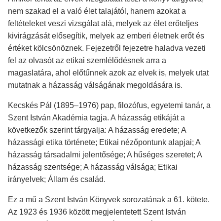
nem szakad el a való élet talajától, hanem azokat a
feltételeket veszi vizsgálat alá, melyek az élet erőteljes
kivirágzását elősegítik, melyek az emberi életnek erőt és
értéket kölcsönöznek. Fejezetről fejezetre haladva vezeti
fel az olvasót az etikai szemlélődésnek arra a
magaslatára, ahol előtűnnek azok az elvek is, melyek utat
mutatnak a házasság válságának megoldására is.
Kecskés Pál (1895–1976) pap, filozófus, egyetemi tanár, a
Szent István Akadémia tagja. A házasság etikáját a
következők szerint tárgyalja: A házasság eredete; A
házassági etika története; Etikai nézőpontunk alapjai; A
házasság társadalmi jelentősége; A hűséges szeretet; A
házasság szentsége; A házasság válsága; Etikai
irányelvek; Állam és család.
Ez a mű a Szent István Könyvek sorozatának a 61. kötete.
Az 1923 és 1936 között megjelentetett Szent István