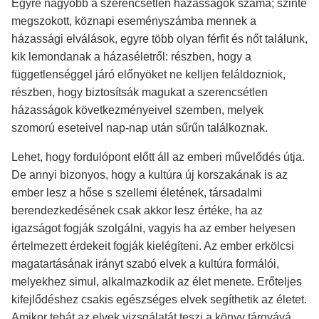
Egyre nagyobb a szerencsétlen házasságok száma; szinte
megszokott, köznapi eseményszámba mennek a
házassági elválások, egyre több olyan férfit és nőt találunk,
kik lemondanak a házaséletről: részben, hogy a
függetlenséggel járó előnyöket ne kelljen feláldozniok,
részben, hogy biztosítsák magukat a szerencsétlen
házasságok következményeivel szemben, melyek
szomorú eseteivel nap-nap után sűrűn találkoznak.
Lehet, hogy fordulópont előtt áll az emberi művelődés útja.
De annyi bizonyos, hogy a kultúra új korszakának is az
ember lesz a hőse s szellemi életének, társadalmi
berendezkedésének csak akkor lesz értéke, ha az
igazságot fogják szolgálni, vagyis ha az ember helyesen
értelmezett érdekeit fogják kielégíteni. Az ember erkölcsi
magatartásának irányt szabó elvek a kultúra formálói,
melyekhez simul, alkalmazkodik az élet menete. Erőteljes
kifejlődéshez csakis egészséges elvek segíthetik az életet.
Amikor tehát az elvek vizsgálatát teszi a könyv tárgyává,