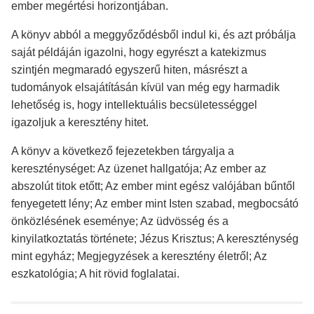
ember megértési horizontjában.
A könyv abból a meggyőződésből indul ki, és azt próbálja
saját példáján igazolni, hogy egyrészt a katekizmus
szintjén megmaradó egyszerű hiten, másrészt a
tudományok elsajátításán kívül van még egy harmadik
lehetőség is, hogy intellektuális becsületességgel
igazoljuk a keresztény hitet.
A könyv a következő fejezetekben tárgyalja a
kereszténységet: Az üzenet hallgatója; Az ember az
abszolút titok etőtt; Az ember mint egész valójában bűntől
fenyegetett lény; Az ember mint Isten szabad, megbocsátó
önközlésének eseménye; Az üdvösség és a
kinyilatkoztatás története; Jézus Krisztus; A kereszténység
mint egyház; Megjegyzések a keresztény életről; Az
eszkatológia; A hit rövid foglalatai.