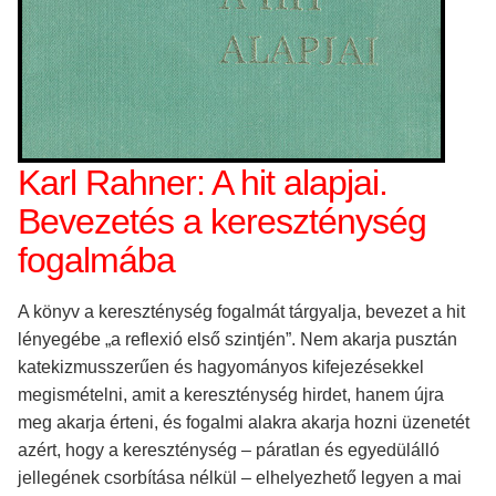
Karl Rahner: A hit alapjai.
Bevezetés a kereszténység
fogalmába
A könyv a kereszténység fogalmát tárgyalja, bevezet a hit
lényegébe „a reflexió első szintjén”. Nem akarja pusztán
katekizmusszerűen és hagyományos kifejezésekkel
megismételni, amit a kereszténység hirdet, hanem újra
meg akarja érteni, és fogalmi alakra akarja hozni üzenetét
azért, hogy a kereszténység – páratlan és egyedülálló
jellegének csorbítása nélkül – elhelyezhető legyen a mai