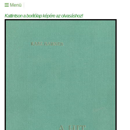
Menü
Kattintson a borítólap képére az olvasáshoz!