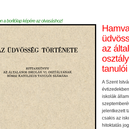
on a borítólap képére az olvasáshoz!
Hamvas
üdvöss
az álta
osztál
tanuló
A Szent Istvá
évtizedekben
iskolák állam
szeptemberé
jelentkezett 
csakis az isk
hitoktatás jo