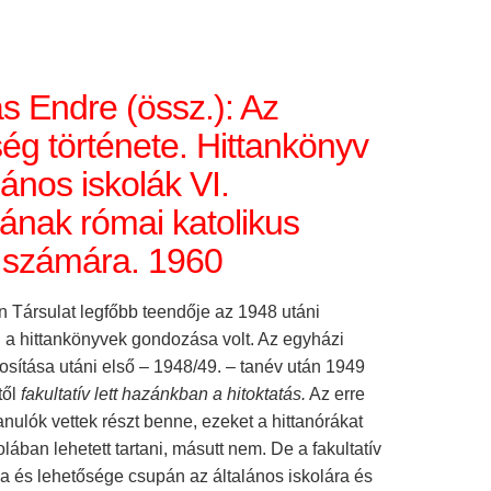
 Endre (össz.): Az
ég története. Hittankönyv
lános iskolák VI.
yának római katolikus
i számára. 1960
n Társulat legfőbb teendője az 1948 utáni
 a hittankönyvek gondozása volt. Az egyházi
osítása utáni első – 1948/49. – tanév után 1949
től
fakultatív lett hazánkban a hitoktatás.
Az erre
tanulók vettek részt benne, ezeket a hittanórákat
olában lehetett tartani, másutt nem. De a fakultatív
ga és lehetősége csupán az általános iskolára és