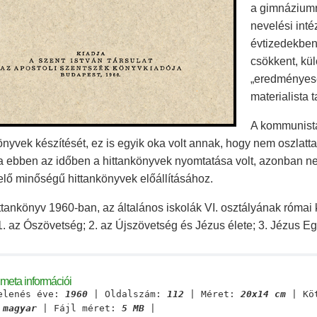
a gimnáziumra 
nevelési int
évtizedekben 
csökkent, kü
„eredményesen
materialista 
A kommunista
önyvek készítését, ez is egyik oka volt annak, hogy nem oszlatta 
ta ebben az időben a hittankönyvek nyomtatása volt, azonban 
lő minőségű hittankönyvek előállításához.
ttankönyv 1960-ban, az általános iskolák VI. osztályának római
1. az Ószövetség; 2. az Újszövetség és Jézus élete; 3. Jézus E
meta információi
elenés éve:
1960
| Oldalszám:
112
| Méret:
20x14 cm
| Kö
:
magyar
| Fájl méret:
5 MB
|