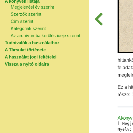
A könyvek listája
Megjelenési év szerint
Szerzők szerint
Cím szerint
Kategóriák szerint
Az archívumba kerülés ideje szerint
Tudnivalók a használathoz
A Társulat története
A használat jogi feltételei
hittank
Vissza a nyitó oldalra
felada
megfele
Ez a hi
része: 
A könyv 
| Megj
Nyelv