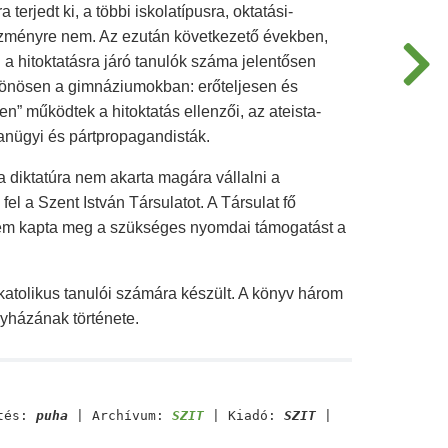
terjedt ki, a többi iskolatípusra, oktatási-
ézményre nem. Az ezután következető években,
a hitoktatásra járó tanulók száma jelentősen
lönösen a gimnáziumokban: erőteljesen és
” működtek a hitoktatás ellenzői, az ateista-
tanügyi és pártpropagandisták.
 diktatúra nem akarta magára vállalni a
fel a Szent István Társulatot. A Társulat fő
nem kapta meg a szükséges nyomdai támogatást a
 katolikus tanulói számára készült. A könyv három
gyházának története.
tés:
puha
| Archívum:
SZIT
| Kiadó:
SZIT
|