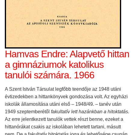
Hamvas Endre: Alapvető hittan
a gimnáziumok katolikus
tanulói számára. 1966
A Szent István Társulat legfőbb teendője az 1948 utáni
évtizedekben a hittankönyvek gondozása volt. Az egyházi
iskolák államosítása utáni első – 1948/49. – tanév után
1949 szeptemberétől
fakultatív lett hazánkban a hitoktatás.
Az erre jelentkezett tanulók vettek részt benne, ezeket a
hittanórákat csakis az iskolában lehetett tartani, másutt
nem. De a fakultatív hitoktatás joga és lehetősége csupán