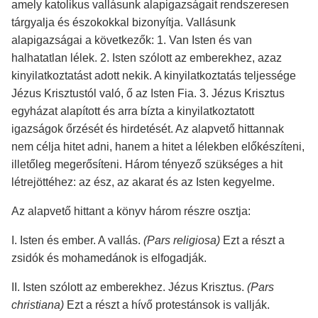
amely katolikus vallásunk alapigazságait rendszeresen
tárgyalja és észokokkal bizonyítja. Vallásunk
alapigazságai a következők: 1. Van Isten és van
halhatatlan lélek. 2. Isten szólott az emberekhez, azaz
kinyilatkoztatást adott nekik. A kinyilatkoztatás teljessége
Jézus Krisztustól való, ő az Isten Fia. 3. Jézus Krisztus
egyházat alapított és arra bízta a kinyilatkoztatott
igazságok őrzését és hirdetését. Az alapvető hittannak
nem célja hitet adni, hanem a hitet a lélekben előkészíteni,
illetőleg megerősíteni. Három tényező szükséges a hit
létrejöttéhez: az ész, az akarat és az Isten kegyelme.
Az alapvető hittant a könyv három részre osztja:
I. Isten és ember. A vallás.
(Pars religiosa)
Ezt a részt a
zsidók és mohamedánok is elfogadják.
II. Isten szólott az emberekhez. Jézus Krisztus.
(Pars
christiana)
Ezt a részt a hívő protestánsok is vallják.