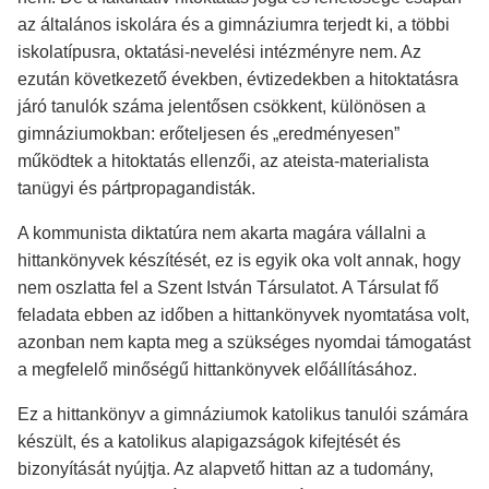
az általános iskolára és a gimnáziumra terjedt ki, a többi
iskolatípusra, oktatási-nevelési intézményre nem. Az
ezután következető években, évtizedekben a hitoktatásra
járó tanulók száma jelentősen csökkent, különösen a
gimnáziumokban: erőteljesen és „eredményesen”
működtek a hitoktatás ellenzői, az ateista-materialista
tanügyi és pártpropagandisták.
A kommunista diktatúra nem akarta magára vállalni a
hittankönyvek készítését, ez is egyik oka volt annak, hogy
nem oszlatta fel a Szent István Társulatot. A Társulat fő
feladata ebben az időben a hittankönyvek nyomtatása volt,
azonban nem kapta meg a szükséges nyomdai támogatást
a megfelelő minőségű hittankönyvek előállításához.
Ez a hittankönyv a gimnáziumok katolikus tanulói számára
készült, és a katolikus alapigazságok kifejtését és
bizonyítását nyújtja. Az alapvető hittan az a tudomány,