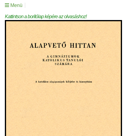
Menü
Kattintson a borítólap képére az olvasáshoz!