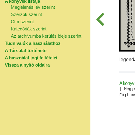
A könyvek listája
Megjelenési év szerint
Szerzők szerint
Cím szerint
Kategóriák szerint
Az archívumba kerülés ideje szerint
Tudnivalók a használathoz
A Társulat története
A használat jogi feltételei
legendá
Vissza a nyitó oldalra
A könyv 
| Megj
Fájl 