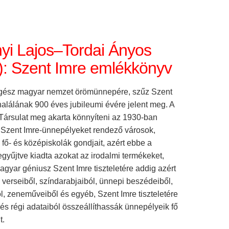
yi Lajos–Tordai Ányos
.): Szent Imre emlékkönyv
egész magyar nemzet örömünnepére, szűz Szent
halálának 900 éves jubileumi évére jelent meg. A
 Társulat meg akarta könnyíteni az 1930-ban
 Szent Imre-ünnepélyeket rendező városok,
fő- és középiskolák gondjait, azért ebbe a
gyűjtve kiadta azokat az irodalmi termékeket,
gyar géniusz Szent Imre tiszteletére addig azért
y verseiből, színdarabjaiból, ünnepi beszédeiből,
l, zeneműveiből és egyéb, Szent Imre tiszteletére
és régi adataiból összeállíthassák ünnepélyeik fő
t.