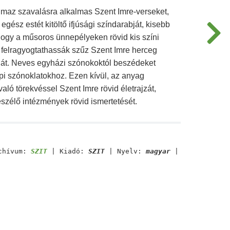
almaz szavalásra alkalmas Szent Imre-verseket,
egész estét kitöltő ifjúsági színdarabját, kisebb
hogy a műsoros ünnepélyeken rövid kis színi
 felragyogtathassák szűz Szent Imre herceg
ját. Neves egyházi szónokoktól beszédeket
pi szónoklatokhoz. Ezen kívül, az anyag
való törekvéssel Szent Imre rövid életrajzát,
beszélő intézmények rövid ismertetését.
chívum:
SZIT
| Kiadó:
SZIT
| Nyelv:
magyar
|