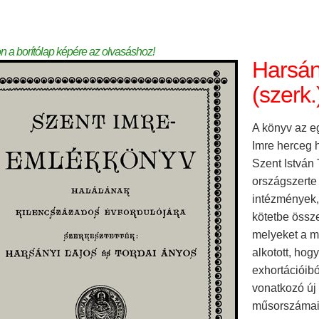
on a borítólap képére az olvasáshoz!
Harsán
(szerk
A könyv az 
Imre herceg 
Szent István
országszerte
intézmények, 
kötetbe össze
melyeket a ma
alkotott, hog
exhortációibó
vonatkozó új 
műsorszámai