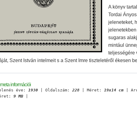
A könyv tart
Tordai Ányos 
jeleneteket, 
jelenetekben
sugaras alak
mintául ünne
teljességére 
ját, Szent István intelmeit s a Szent Imre tiszteletéről ékesen 
meta információi
elenés éve:
1930
| Oldalszám:
228
| Méret:
19x14 cm
| Ar
méret:
9 MB
|