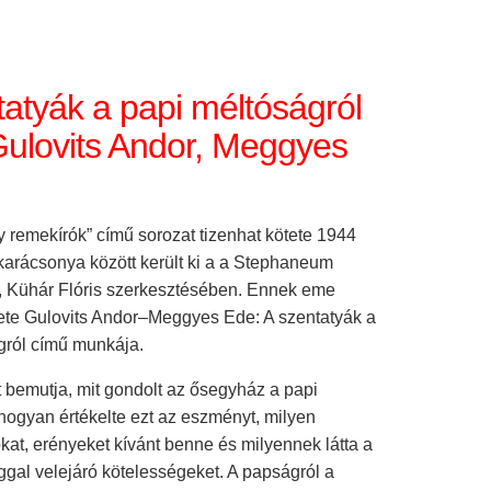
tatyák a papi méltóságról
 Gulovits Andor, Meggyes
 remekírók” című sorozat tizenhat kötete 1944
karácsonya között került ki a a Stephaneum
 Kühár Flóris szerkesztésében. Ennek eme
ete Gulovits Andor–Meggyes Ede: A szentatyák a
gról című munkája.
t bemutja, mit gondolt az ősegyház a papi
hogyan értékelte ezt az eszményt, milyen
kat, erényeket kívánt benne és milyennek látta a
ggal velejáró kötelességeket. A papságról a