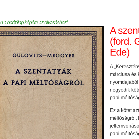
on a borítólap képére az olvasáshoz!
A szen
(ford.
Ede)
A „Keresztény
márciusa és 
nyomdájából,
negyedik köt
papi méltósá
Ez a kötet az
méltóságról, 
jellemvonáso
papi méltósá