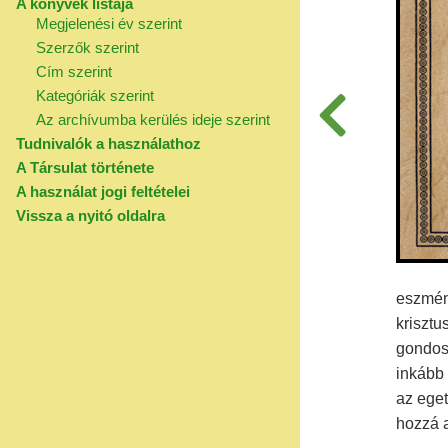
A könyvek listája
Megjelenési év szerint
Szerzők szerint
Cím szerint
Kategóriák szerint
Az archívumba kerülés ideje szerint
Tudnivalók a használathoz
A Társulat története
A használat jogi feltételei
Vissza a nyitó oldalra
eszmén
krisztu
gondos
inkább 
az eget
hozzá 