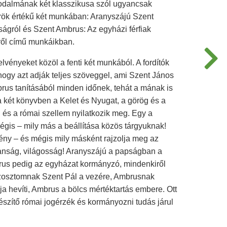
rodalmának két klasszikusa szól ugyancsak
örök értékű két munkában: Aranyszájú Szent
ságról és Szent Ambrus: Az egyházi férfiak
ről című munkáikban.
lvényeket közöl a fenti két munkából. A fordítók
hogy azt adják teljes szöveggel, ami Szent János
rus tanításából minden időnek, tehát a mának is
a két könyvben a Kelet és Nyugat, a görög és a
én és a római szellem nyilatkozik meg. Egy a
égis – mily más a beállítása közös tárgyuknak!
ny – és mégis mily másként rajzolja meg az
anság, világosság! Aranyszájú a papságban a
Ambrus pedig az egyházat kormányzó, mindenkiről
izosztomnak Szent Pál a vezére, Ambrusnak
a hevíti, Ambrus a bölcs mértéktartás embere. Ott
őkészítő római jogérzék és kormányozni tudás járul