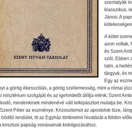
szentatyák i
klasszikus, 
János: A pap
kötelességei
A kötet szeme
azon voltak, 
és Szent Amb
szól. Ebben 
latin, a hell
tárgyuk, és m
Egy az eszmé
yt a görög ékesszólás, a görög szellemesség, mint a római józ
si misztérium szolgáját és az igehirdetőt állítja elénk; Szent 
kodó, mindenkinek mindenévé vált lelkipásztort mutatja be. Kr
Szent Péter az eszménye. Krizosztomot az apostolok tüze, lángj
 hódító lendület, itt az Egyház történelmi hivatását a földön el
a krisztusi papság vonásainak kidolgozásához.