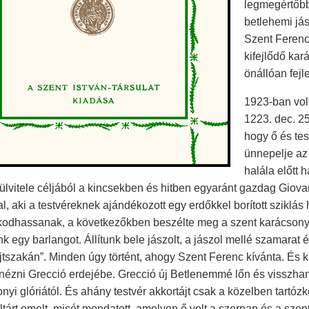
legmegértőbb
betlehemi já
Szent Ferenc
kifejlődő kar
önállóan fejl
1923-ban vol
1223. dec. 25
hogy ő és tes
ünnepelje az
halála előtt
ülvitele céljából a kincsekben és hitben egyaránt gazdag Giovan
l, aki a testvéreknek ajándékozott egy erdőkkel borított sziklás 
skodhassanak, a következőkben beszélte meg a szent karácson
k egy barlangot. Állítunk bele jászolt, a jászol mellé szamara
jtszakán”. Minden úgy történt, ahogy Szent Ferenc kívánta. És
 nézni Grecció erdejébe. Grecció új Betlenemmé lőn és visszhan
nyi glóriától. És ahány testvér akkortájt csak a közelben tartózk
ltárt emelt, misét mondatott, amelyen ő volt a szerpap és a sze