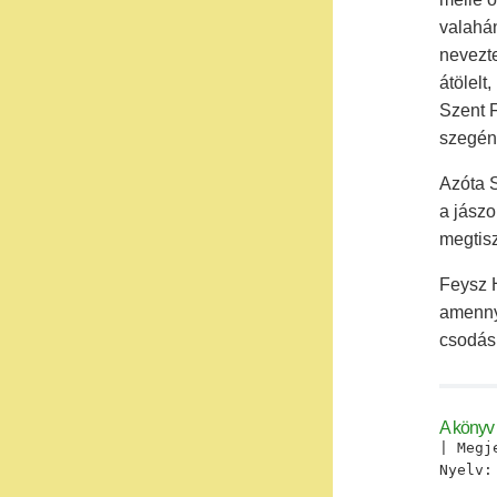
valahán
nevezte
átölelt
Szent F
szegény
Azóta S
a jászo
megtisz
Feysz H
amennyi
csodás 
A könyv 
| Megj
Nyelv