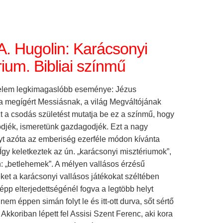
A. Hugolin: Karácsonyi
ium. Bibliai színmű
nelem legkimagaslóbb eseménye: Jézus
 a megígért Messiásnak, a világ Megváltójának
t a csodás születést mutatja be ez a színmű, hogy
ödjék, ismeretünk gazdagodjék. Ezt a nagy
t azóta az emberiség ezerféle módon kívánta
 Így keletkeztek az ún. „karácsonyi misztériumok”,
: „betlehemek”. A mélyen vallásos érzésű
ket a karácsonyi vallásos játékokat széltében
e épp elterjedettségénél fogva a legtöbb helyt
nem éppen simán folyt le és itt-ott durva, sőt sértő
 Akkoriban lépett fel Assisi Szent Ferenc, aki kora