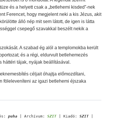
tüze és a helyett csak a „betlehemi kisded”-nek
nt Ferencet, hogy megjelent neki a kis Jézus, akit
rülötte álló nép mit sem látott, de igen is látta
ességgel csepegő szavakkal beszélt nekik a
 szokását. A szabad ég alól a templomokba került
oportozat; és a régi, eldurvult betlehemezés
háttéri tájak, nyájak beállításával.
knemesbítés céljait óhajtja előmozdítani,
 föleleveníteni az igazi betlehemi éjszaka
és:
puha
| Archívum:
SZIT
| Kiadó:
SZIT
|