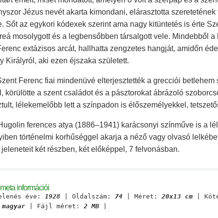
yszor Jézus nevét akarta kimondani, elárasztotta szeretetének 
. Sőt az egykori kódexek szerint ama nagy kitüntetés is érte Sze
, reá mosolygott és a legbensőbben társalgott vele. Mindebből a kö
erenc extázisos arcát, hallhatta zengzetes hangját, amidőn éd
 Királyról, aki ezen éjszaka született.
zent Ferenc fiai mindenüvé elterjesztették a grecciói betlehem
l, körülötte a szent családot és a pásztorokat ábrázoló szoborcs
tult, lélekemelőbb lett a színpadon is élőszemélyekkel, tetszetős 
ugolin ferences atya (1886–1941) karácsonyi színműve is a léle
ben történelmi korhűséggel akarja a néző vagy olvasó lelkében
jeleneteit két részben, két előképpel, 7 felvonásban.
meta információi
elenés éve:
1928
| Oldalszám:
74
| Méret:
20x13 cm
| Köt
:
magyar
| Fájl méret:
2 MB
|