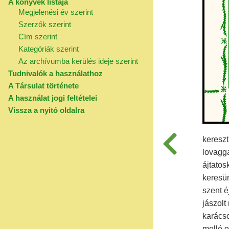
A könyvek listája
Megjelenési év szerint
Szerzők szerint
Cím szerint
Kategóriák szerint
Az archívumba kerülés ideje szerint
Tudnivalók a használathoz
A Társulat története
A használat jogi feltételei
Vissza a nyitó oldalra
kereszt
lovagga
ájtato
keresün
szent é
jászolt
karácso
mellé o