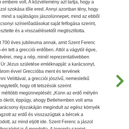
 embere volt. A közvélemény azt tartja, hogy a
szol szokása tőle ered. Annyi azonban tény, hogy
 mind a sajátságos jászolünnepet, mind az ebből
ácsonyi színielőadásokat saját felfogása szerint,
esztette és a visszaélésektől megtisztította.
t 700 éves jubileuma annak, amit Szent Ferenc
-én tett a grecciói erdőben. Attól a vágytól égve,
tvérei, meg a nép, minél reprezentatívebben
 Úr Jézus születése emléknapját: a karácsonyt,
 három évvel Greccióba ment és tervének
ni Velittával, a grecciói jószívű, nemeslelkű
hegytetőt, hogy ott tetszésük szerint
y méltóbb megünneplését: „Künn az erdő mélyén
t és ökröt, éppúgy, ahogy Betlehemben volt ama
 karácsony éjszakáján megindult az egész környék
gzott az erdő és visszazúgtak a bércek a
odott, az mind eljött ide. Szent Ferenc a jászol
ntbeszédet is ő mondotta. A legenda szerint