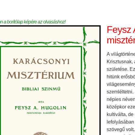
on a borítólap képére az olvasáshoz!
Feysz 
misztér
A világtörté
Krisztusnak,
születése. Ez
hitünk erősb
világesemény
szemléltetni.
népies néven
középkor eze
kultiválta, d
lefolyásában 
szövegű volt.