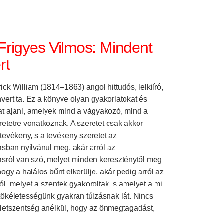
Frigyes Vilmos: Mindent
rt
ick William (1814–1863) angol hittudós, lelkiíró,
onvertita. Ez a könyve olyan gyakorlatokat és
at ajánl, amelyek mind a vágyakozó, mind a
etetre vonatkoznak. A szeretet csak akkor
 tevékeny, s a tevékeny szeretet az
ban nyilvánul meg, akár arról az
ról van szó, melyet minden kereszténytől meg
 hogy a halálos bűnt elkerülje, akár pedig arról az
l, melyet a szentek gyakoroltak, s amelyet a mi
 tökéletességünk gyakran túlzásnak lát. Nincs
letszentség anélkül, hogy az önmegtagadást,