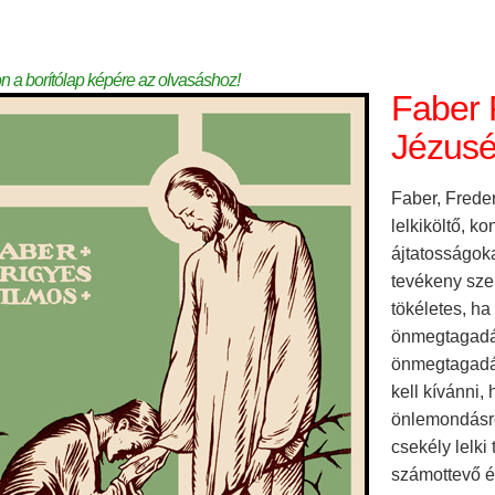
on a borítólap képére az olvasáshoz!
Faber 
Jézusé
Faber, Freder
lelkiköltő, k
ájtatosságok
tevékeny szer
tökéletes, ha
önmegtagadás
önmegtagadás
kell kívánni,
önlemondásró
csekély lelki
számottevő é