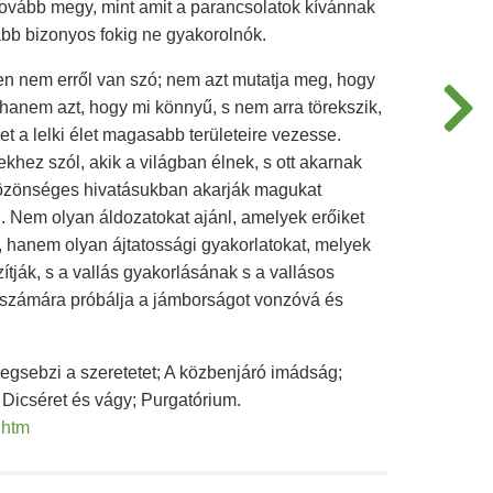
tovább megy, mint amit a parancsolatok kívánnak
ább bizonyos fokig ne gyakorolnók.
n nem erről van szó; nem azt mutatja meg, hogy
 hanem azt, hogy mi könnyű, s nem arra törekszik,
et a lelki élet magasabb területeire vezesse.
hez szól, akik a világban élnek, s ott akarnak
 közönséges hivatásukban akarják magukat
. Nem olyan áldozatokat ajánl, amelyek erőiket
 hanem olyan ájtatossági gyakorlatokat, melyek
tják, s a vallás gyakorlásának s a vallásos
k számára próbálja a jámborságot vonzóvá és
egsebzi a szeretetet; A közbenjáró imádság;
Dicséret és vágy; Purgatórium.
.htm