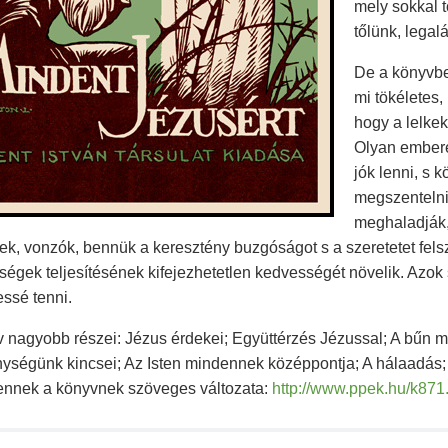
mely sokkal 
tőlünk, legal
De a könyvbe
mi tökéletes,
hogy a lelkek
Olyan emberek
jók lenni, s
megszentelni
meghaladják,
k, vonzók, bennük a keresztény buzgóságot s a szeretetet felszí
ségek teljesítésének kifejezhetetlen kedvességét növelik. Azo
ssé tenni.
 nagyobb részei: Jézus érdekei; Együttérzés Jézussal; A bűn m
ségünk kincsei; Az Isten mindennek középpontja; A hálaadás; 
nnek a könyvnek szöveges változata:
http://www.ppek.hu/k871