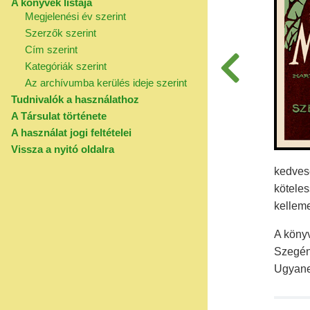
A könyvek listája
Megjelenési év szerint
Szerzők szerint
Cím szerint
Kategóriák szerint
Az archívumba kerülés ideje szerint
Tudnivalók a használathoz
A Társulat története
A használat jogi feltételei
Vissza a nyitó oldalra
kedvese
köteles
kelleme
A könyv
Szegény
Ugyane